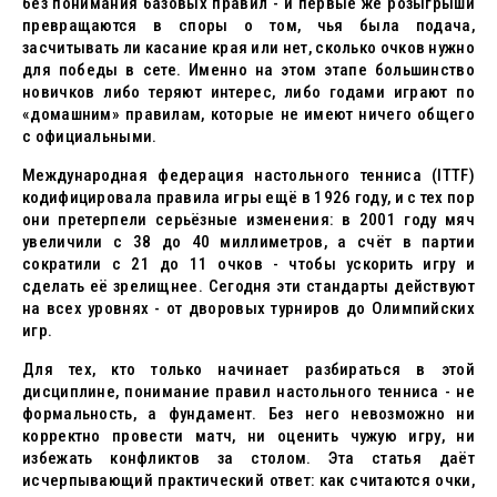
без понимания базовых правил - и первые же розыгрыши
превращаются в споры о том, чья была подача,
засчитывать ли касание края или нет, сколько очков нужно
для победы в сете. Именно на этом этапе большинство
новичков либо теряют интерес, либо годами играют по
«домашним» правилам, которые не имеют ничего общего
с официальными.
Международная федерация настольного тенниса (ITTF)
кодифицировала правила игры ещё в 1926 году, и с тех пор
они претерпели серьёзные изменения: в 2001 году мяч
увеличили с 38 до 40 миллиметров, а счёт в партии
сократили с 21 до 11 очков - чтобы ускорить игру и
сделать её зрелищнее. Сегодня эти стандарты действуют
на всех уровнях - от дворовых турниров до Олимпийских
игр.
Для тех, кто только начинает разбираться в этой
дисциплине, понимание правил настольного тенниса - не
формальность, а фундамент. Без него невозможно ни
корректно провести матч, ни оценить чужую игру, ни
избежать конфликтов за столом. Эта статья даёт
исчерпывающий практический ответ: как считаются очки,