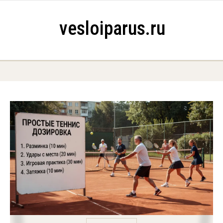
Skip to content
vesloiparus.ru