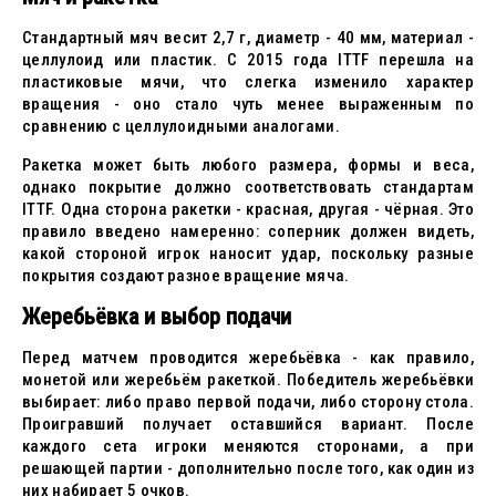
Стандартный мяч весит 2,7 г, диаметр - 40 мм, материал -
целлулоид или пластик. С 2015 года ITTF перешла на
пластиковые мячи, что слегка изменило характер
вращения - оно стало чуть менее выраженным по
сравнению с целлулоидными аналогами.
Ракетка может быть любого размера, формы и веса,
однако покрытие должно соответствовать стандартам
ITTF. Одна сторона ракетки - красная, другая - чёрная. Это
правило введено намеренно: соперник должен видеть,
какой стороной игрок наносит удар, поскольку разные
покрытия создают разное вращение мяча.
Жеребьёвка и выбор подачи
Перед матчем проводится жеребьёвка - как правило,
монетой или жеребьём ракеткой. Победитель жеребьёвки
выбирает: либо право первой подачи, либо сторону стола.
Проигравший получает оставшийся вариант. После
каждого сета игроки меняются сторонами, а при
решающей партии - дополнительно после того, как один из
них набирает 5 очков.