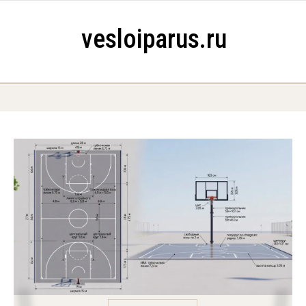
Skip to content
vesloiparus.ru