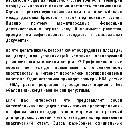
Баскетбол - одна из немногих игр, где точность геометрии
площадки напрямую влияет на честность соревнования.
Сдвиньте трёхочковую линию на полметра - и весь баланс
между дальним броском и игрой под кольцом рухнет.
Именно поэтому международные федерации
десятилетиями выверяли каждый сантиметр разметки,
прежде чем зафиксировать стандарты в официальных
документах.
Но что делать школе, которая хочет оборудовать площадку
во дворе, или управляющей компании, планирующей
установить щиты в жилом квартале? Профессиональные
нормы не всегда применимы к ограниченному
пространству, а интернет переполнен противоречивыми
советами. Одни источники приводят размеры NBA, другие
- FIBA, третьи предлагают «упрощённые» варианты без
объяснений, когда именно они допустимы.
Если вас интересует, что представляет собой
баскетбольная площадка с точки зрения проектирования -
от официальных стандартов до компромиссных решений
для дворовых условий, - эта статья даёт исчерпывающий
практический ответ. Здесь разобраны официальные