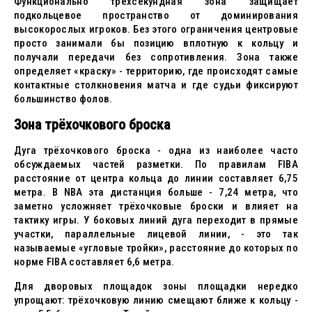
Функционально трёхсекундная зона защищает
подкольцевое пространство от доминирования
высокорослых игроков. Без этого ограничения центровые
просто занимали бы позицию вплотную к кольцу и
получали передачи без сопротивления. Зона также
определяет «краску» - территорию, где происходят самые
контактные столкновения матча и где судьи фиксируют
большинство фолов.
Зона трёхочкового броска
Дуга трёхочкового броска - одна из наиболее часто
обсуждаемых частей разметки. По правилам FIBA
расстояние от центра кольца до линии составляет 6,75
метра. В NBA эта дистанция больше - 7,24 метра, что
заметно усложняет трёхочковые броски и влияет на
тактику игры. У боковых линий дуга переходит в прямые
участки, параллельные лицевой линии, - это так
называемые «угловые тройки», расстояние до которых по
норме FIBA составляет 6,6 метра.
Для дворовых площадок зоны площадки нередко
упрощают: трёхочковую линию смещают ближе к кольцу -