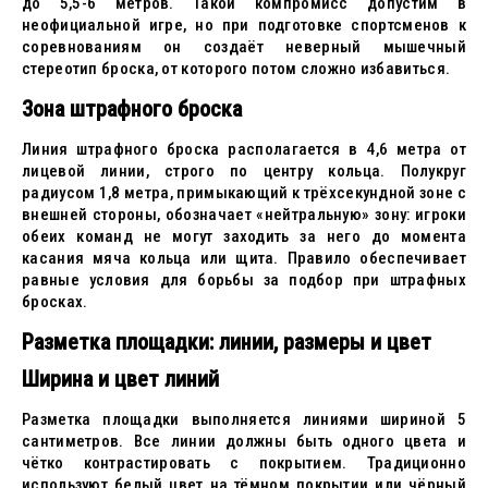
до 5,5-6 метров. Такой компромисс допустим в
неофициальной игре, но при подготовке спортсменов к
соревнованиям он создаёт неверный мышечный
стереотип броска, от которого потом сложно избавиться.
Зона штрафного броска
Линия штрафного броска располагается в 4,6 метра от
лицевой линии, строго по центру кольца. Полукруг
радиусом 1,8 метра, примыкающий к трёхсекундной зоне с
внешней стороны, обозначает «нейтральную» зону: игроки
обеих команд не могут заходить за него до момента
касания мяча кольца или щита. Правило обеспечивает
равные условия для борьбы за подбор при штрафных
бросках.
Разметка площадки: линии, размеры и цвет
Ширина и цвет линий
Разметка площадки выполняется линиями шириной 5
сантиметров. Все линии должны быть одного цвета и
чётко контрастировать с покрытием. Традиционно
используют белый цвет на тёмном покрытии или чёрный