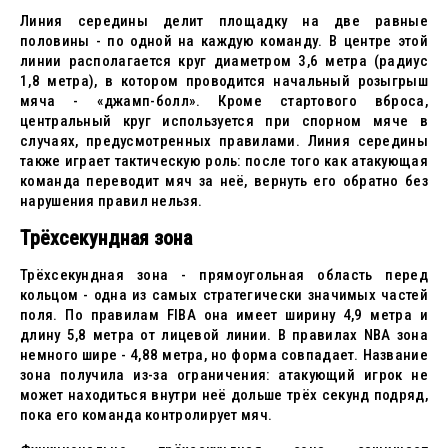
Линия середины делит площадку на две равные
половины - по одной на каждую команду. В центре этой
линии располагается круг диаметром 3,6 метра (радиус
1,8 метра), в котором проводится начальный розыгрыш
мяча - «джамп-болл». Кроме стартового вброса,
центральный круг используется при спорном мяче в
случаях, предусмотренных правилами. Линия середины
также играет тактическую роль: после того как атакующая
команда переводит мяч за неё, вернуть его обратно без
нарушения правил нельзя.
Трёхсекундная зона
Трёхсекундная зона - прямоугольная область перед
кольцом - одна из самых стратегически значимых частей
поля. По правилам FIBA она имеет ширину 4,9 метра и
длину 5,8 метра от лицевой линии. В правилах NBA зона
немного шире - 4,88 метра, но форма совпадает. Название
зона получила из-за ограничения: атакующий игрок не
может находиться внутри неё дольше трёх секунд подряд,
пока его команда контролирует мяч.