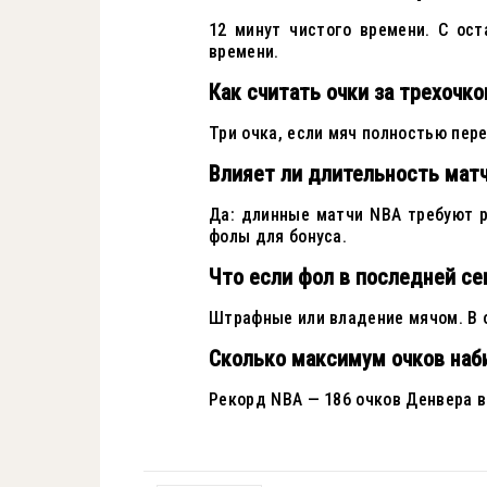
12 минут чистого времени. С ос
времени.
Как считать очки за трехочк
Три очка, если мяч полностью пере
Влияет ли длительность матч
Да: длинные матчи NBA требуют р
фолы для бонуса.
Что если фол в последней се
Штрафные или владение мячом. В о
Сколько максимум очков наб
Рекорд NBA — 186 очков Денвера в 