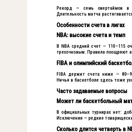
Рекорд — семь овертаймов в 
Длительность матча растягивается
Особенности счета в лигах
NBA: высокие счета и темп
В NBA средний счет — 110–115 о
трехочковым. Правила поощряют а
FIBA и олимпийский баскетбо
FIBA держит счета ниже — 80–90
Ничья в баскетболе здесь тоже ух
Часто задаваемые вопросы
Может ли баскетбольный мат
В официальных турнирах нет: до
Исключения — редкие товарищески
Сколько длится четверть в N