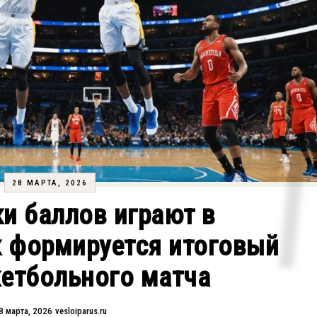
28 МАРТА, 2026
и баллов играют в
к формируется итоговый
кетбольного матча
8 марта, 2026
vesloiparus.ru