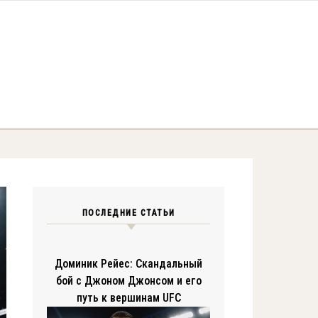
ПОСЛЕДНИЕ СТАТЬИ
Доминик Рейес: Скандальный
бой с Джоном Джонсом и его
путь к вершинам UFC