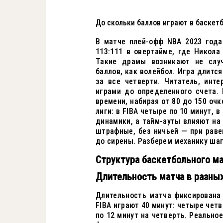
До скольки баллов играют в баскет
В матче плей-офф NBA 2023 года
113:111 в овертайме, где Никол
Такие драмы возникают не случ
баллов, как волейбол. Игра длитс
за все четверти. Читатель, инт
играми до определенного счета.
времени, набирая от 80 до 150 очк
лиги: в FIBA четыре по 10 минут,
динамики, а тайм-ауты влияют на 
штрафные, без ничьей — при рав
до сирены. Разберем механику шаг
Структура баскетбольного м
Длительность матча в разны
Длительность матча фиксирована
FIBA играют 40 минут: четыре чет
по 12 минут на четверть. Реально