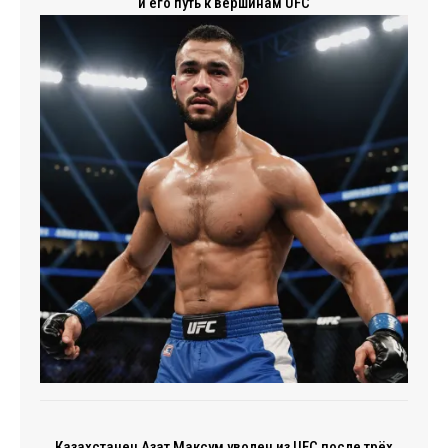
и его путь к вершинам UFC
Казахстанец Азат Максум уволен из UFC после трёх