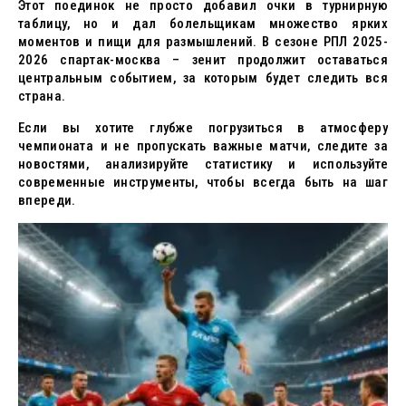
Этот поединок не просто добавил очки в турнирную
таблицу, но и дал болельщикам множество ярких
моментов и пищи для размышлений. В сезоне РПЛ 2025-
2026 спартак-москва – зенит продолжит оставаться
центральным событием, за которым будет следить вся
страна.
Если вы хотите глубже погрузиться в атмосферу
чемпионата и не пропускать важные матчи, следите за
новостями, анализируйте статистику и используйте
современные инструменты, чтобы всегда быть на шаг
впереди.