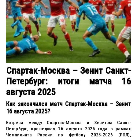
Спартак-Москва – Зенит Санкт-
Петербург: итоги матча 16
августа 2025
Как закончился матч Спартак-Москва – Зенит
16 августа 2025?
Встреча между Спартак-Москва и Зенитом Санкт-
Петербург, прошедшая 16 августа 2025 года в рамках
Чемпионата России по футболу 2025-2026 (РПЛ),