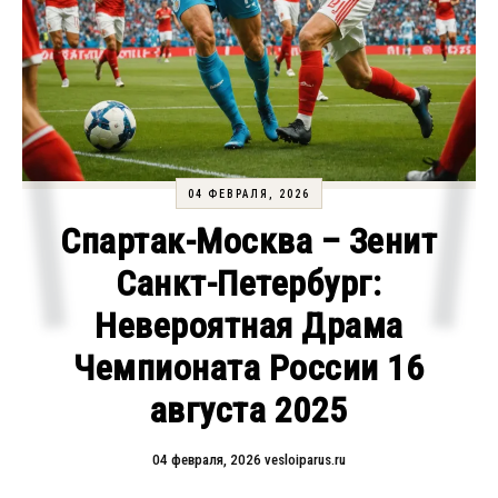
04 ФЕВРАЛЯ, 2026
Спартак-Москва – Зенит
Санкт-Петербург:
Невероятная Драма
Чемпионата России 16
августа 2025
04 февраля, 2026
vesloiparus.ru