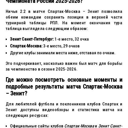
Чемпионата России 2025-2026?
Ничья 2:2 в матче Спартак-Москва – Зенит позволила
обеим командам сохранить позиции в верхней части
турнирной таблицы РПЛ. На момент окончания тура
таблица выглядела следующим образом:
Зенит Санкт-Петербург:
1-е место, 32 очка
Спартак-Москва:
3-е место, 29 очков
Другие клубы занимали места ниже, отставая по очкам.
Это подчеркивает, насколько важен был матч для борьбы
за чемпионство в сезоне 2025-2026.
Где можно посмотреть основные моменты и
подробные результаты матча Спартак-Москва
– Зенит?
Для любителей футбола и поклонников клубов Спартак и
Зенит доступны видеообзоры и статистика матча на
следующих ресурсах:
Официальные сайты клубов
Спартак-Москва
и
Зенит Санкт-