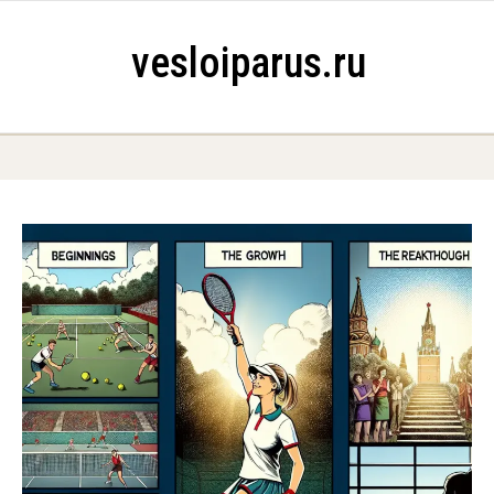
Skip to content
vesloiparus.ru