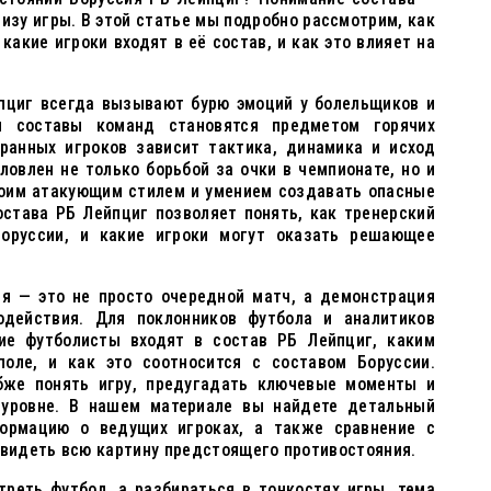
лизу игры. В этой статье мы подробно рассмотрим, как
какие игроки входят в её состав, и как это влияет на
пциг всегда вызывают бурю эмоций у болельщиков и
я составы команд становятся предметом горячих
ранных игроков зависит тактика, динамика и исход
ловлен не только борьбой за очки в чемпионате, но и
воим атакующим стилем и умением создавать опасные
става РБ Лейпциг позволяет понять, как тренерский
Боруссии, и какие игроки могут оказать решающее
ия — это не просто очередной матч, а демонстрация
одействия. Для поклонников футбола и аналитиков
ие футболисты входят в состав РБ Лейпциг, каким
оле, и как это соотносится с составом Боруссии.
бже понять игру, предугадать ключевые моменты и
 уровне. В нашем материале вы найдете детальный
формацию о ведущих игроках, а также сравнение с
увидеть всю картину предстоящего противостояния.
треть футбол, а разбираться в тонкостях игры, тема