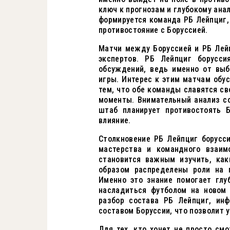
ключ к прогнозам и глубокому ана
формируется команда РБ Лейпциг, 
противостояние с Боруссией.
Матчи между Боруссией и РБ Лей
экспертов. РБ Лейпциг борусси
обсуждений, ведь именно от выб
игры. Интерес к этим матчам обус
тем, что обе команды славятся с
моменты. Внимательный анализ со
штаб планирует противостоять 
влияние.
Столкновение РБ Лейпциг борусс
мастерства и командного взаим
становится важным изучить, как
образом распределены роли на п
Именно это знание помогает глу
насладиться футболом на новом
разбор состава РБ Лейпциг, ин
составом Боруссии, что позволит 
Для тех, кто хочет не просто смо