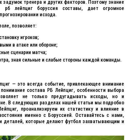
х задумок тренера и других факторов. Поэтому знание
р, рб лейпциг боруссия составы, дает огромное
прогнозировании исхода.
поле, позволяет:
становку игроков;
выми в атаке или обороне;
жные сценарии матча;
отра, зная сильные и слабые стороны каждой команды.
пциг — это всегда событие, привлекающее внимание
 понимание состава РБ Лейпциг, особенности выбора
зволяет не только предугадывать исходы, но и
вне. В следующих разделах нашей статьи мы подробно
ейпциг, проанализируем их статистику и влияние в
востояния именно с Боруссией. Оставайтесь с нами,
 и деталей, которые делают футбол захватывающим и