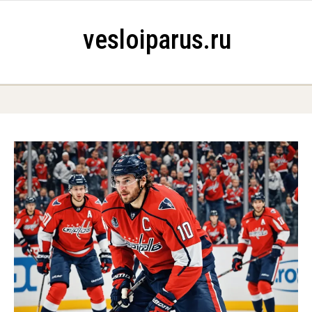
Skip to content
vesloiparus.ru