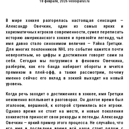
18 февраля, 2026
vesloiparus.ru
В мире хоккея разгорелась настоящая сенсация —
Александр Овечкин, один из самых ярких и
харизматичных игроков современности, сумел переписать
историю американского хоккея и превзойти легенду, чьё
имя давно стало синонимом величия — Уэйна Гретцки.
Для многих поклонников NHL это событие кажется почти
невероятным, но цифры и достижения говорят сами за
себя. Сегодня мы погрузимся в феномен Овечкина,
разберём, как его банда набирает обороты и мчится
прямиком в плей-офф, а также рассмотрим, почему
именно сейчас его вклад в хоккей выходит на новый
уровень.
Когда речь заходит о достижениях в хоккее, имя Гретцки
неизменно всплывает в разговорах. Он долгое время был
эталоном, вершиной, к которой стремились все игроки.
Однако время не стоит на месте, и новые поколения
хоккеистов приносят свои рекорды и легенды. Александр
Овечкин — яркий пример этого процесса. Не случайно, что
его имя в последнее время всё чаще стоит рядом с