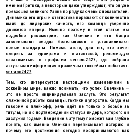
именем Гретцки, а некоторые даже утверждают, что он уже
превзошел великого Уэйна по ряду ключевых показателей.
Динамика его игры и статистика поражают: от количества
шайб до лидерских качеств, его команда уверенно
движется вперёд. Именно поэтому в этой статье мы
подробно рассмотрим, как Овечкин и его банда
завоевывают сердца болельщиков и устанавливают
новые стандарты. Помимо этого, для тех, кто хочет
следить за турнирами и статистикой, рекомендую
ознакомиться с профилем serrano2427, где собрана
актуальная информация о различных хоккейных событиях.
serrano2427
Тем, кто интересуется настоящими изменениями в
хоккейном мире, важно понимать, что успех Овечкина —
это не просто индивидуальная заслуга. Это результат
слаженной работы команды, тактики и упорства. Когда мы
говорим о плей-офф, речь идёт не только о борьбе за
титулы, но и о подтверждении статуса лидера, которого он
заслужил годами. Введение в эту тему поможет вам глубже
понять, как именно Овечкин переписывает историю и
почему его достижения сегодня воспринимаются как