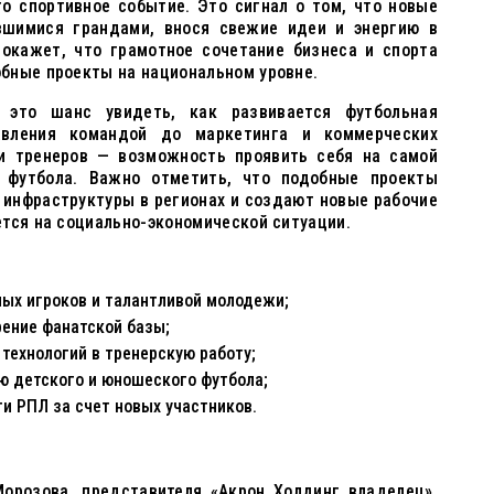
о спортивное событие. Это сигнал о том, что новые
вшимися грандами, внося свежие идеи и энергию в
покажет, что грамотное сочетание бизнеса и спорта
бные проекты на национальном уровне.
 это шанс увидеть, как развивается футбольная
вления командой до маркетинга и коммерческих
 и тренеров — возможность проявить себя на самой
о футбола. Важно отметить, что подобные проекты
 инфраструктуры в регионах и создают новые рабочие
тся на социально-экономической ситуации.
ных игроков и талантливой молодежи;
рение фанатской базы;
технологий в тренерскую работу;
ю детского и юношеского футбола;
 РПЛ за счет новых участников.
Морозова, представителя «Акрон Холдинг владелец»,