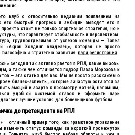
нимания.
то клуб с относительно недавним появлением на
ко его быстрый прогресс и амбиции выводят его в
 проекта стоит не только спортивная стратегия, но и
ктуры, что гарантирует стабильность и перспективы.
игура, трудноотделимая от успехов команды — Павел
й «Акрон Холдинг владелец», которая не просто
о философию и стратегию развития.
пари регистрация
крон» сегодня так активно рвется в РПЛ, какие вызовы
ды, а также чем отличается подход Павла Морозова к
ктов — эта статья для вас. Мы не просто расскажем о
кроем бизнес-аспекты, которые зачастую остаются за
авить эмоций и азарта к просмотру матчей, напомним,
ться удобной системой ставок и оформить пари
едлагает лучшие условия для болельщиков футбола.
вичка до претендента на РПЛ
» — отличный пример того, как грамотное управление
ы изменить статус команды за короткий промежуток
у в Тольятти, клуб быстро набрал обороты и уже в