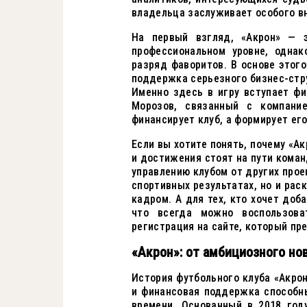
владельца заслуживает особого в
На первый взгляд, «Акрон» — э
профессиональном уровне, одна
разряд фаворитов. В основе этого
поддержка серьезного бизнес-стру
Именно здесь в игру вступает ф
Морозов, связанный с компание
финансирует клуб, а формирует ег
Если вы хотите понять, почему «А
и достижения стоят на пути коман
управлению клубом от других прое
спортивных результатах, но и рас
кадром. А для тех, кто хочет доб
что всегда можно воспользова
регистрация на сайте, который пр
«Акрон»: от амбициозного но
История футбольного клуба «Акрон
и финансовая поддержка способн
времени. Основанный в 2018 год