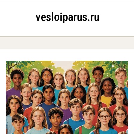
Skip to content
vesloiparus.ru