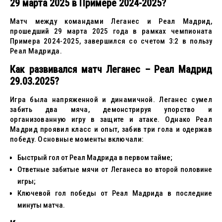
29 марта 2025 в Примере 2024-2025?
Матч между командами Леганес и Реал Мадрид,
прошедший 29 марта 2025 года в рамках чемпионата
Примера 2024-2025, завершился со счетом 3:2 в пользу
Реал Мадрида.
Как развивался матч Леганес – Реал Мадрид
29.03.2025?
Игра была напряженной и динамичной. Леганес сумел
забить два мяча, демонстрируя упорство и
организованную игру в защите и атаке. Однако Реал
Мадрид проявил класс и опыт, забив три гола и одержав
победу. Основные моменты включали:
Быстрый гол от Реал Мадрида в первом тайме;
Ответные забитые мячи от Леганеса во второй половине
игры;
Ключевой гол победы от Реал Мадрида в последние
минуты матча.