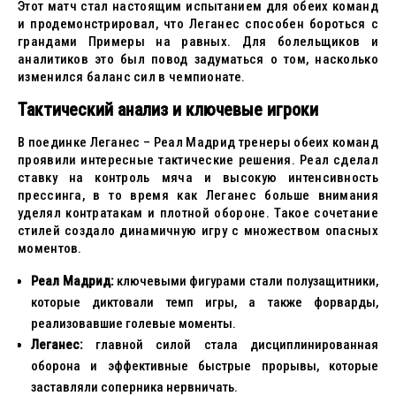
Этот матч стал настоящим испытанием для обеих команд
и продемонстрировал, что Леганес способен бороться с
грандами Примеры на равных. Для болельщиков и
аналитиков это был повод задуматься о том, насколько
изменился баланс сил в чемпионате.
Тактический анализ и ключевые игроки
В поединке Леганес – Реал Мадрид тренеры обеих команд
проявили интересные тактические решения. Реал сделал
ставку на контроль мяча и высокую интенсивность
прессинга, в то время как Леганес больше внимания
уделял контратакам и плотной обороне. Такое сочетание
стилей создало динамичную игру с множеством опасных
моментов.
Реал Мадрид:
ключевыми фигурами стали полузащитники,
которые диктовали темп игры, а также форварды,
реализовавшие голевые моменты.
Леганес:
главной силой стала дисциплинированная
оборона и эффективные быстрые прорывы, которые
заставляли соперника нервничать.