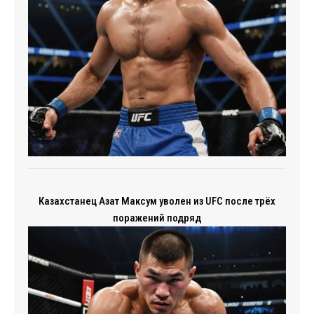
Казахстанец Азат Максум уволен из UFC после трёх
поражений подряд