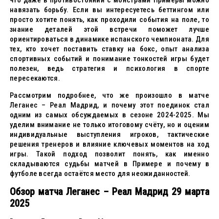
что даже в противостоянии с монстрами Примеры можно
навязать борьбу. Если вы интересуетесь беттингом или
просто хотите понять, как проходили события на поле, то
знание деталей этой встречи поможет лучше
ориентироваться в динамике испанского чемпионата. Для
тех, кто хочет поставить ставку на бокс, опыт анализа
спортивных событий и понимание тонкостей игры будет
полезен, ведь стратегия и психология в спорте
пересекаются.
Рассмотрим подробнее, что же произошло в матче
Леганес – Реал Мадрид, и почему этот поединок стал
одним из самых обсуждаемых в сезоне 2024-2025. Мы
уделим внимание не только итоговому счёту, но и оценим
индивидуальные выступления игроков, тактические
решения тренеров и влияние ключевых моментов на ход
игры. Такой подход позволит понять, как именно
складываются судьбы матчей в Примере и почему в
футболе всегда остаётся место для неожиданностей.
Обзор матча Леганес – Реал Мадрид 29 марта
2025