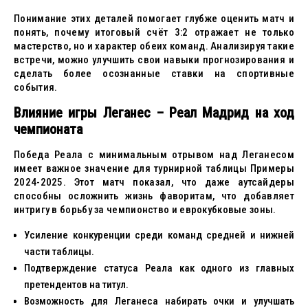
Понимание этих деталей помогает глубже оценить матч и
понять, почему итоговый счёт 3:2 отражает не только
мастерство, но и характер обеих команд. Анализируя такие
встречи, можно улучшить свои навыки прогнозирования и
сделать более осознанные ставки на спортивные
события.
Влияние игры Леганес – Реал Мадрид на ход
чемпионата
Победа Реала с минимальным отрывом над Леганесом
имеет важное значение для турнирной таблицы Примеры
2024-2025. Этот матч показал, что даже аутсайдеры
способны осложнить жизнь фаворитам, что добавляет
интригу в борьбу за чемпионство и еврокубковые зоны.
Усиление конкуренции среди команд средней и нижней
части таблицы.
Подтверждение статуса Реала как одного из главных
претендентов на титул.
Возможность для Леганеса набирать очки и улучшать