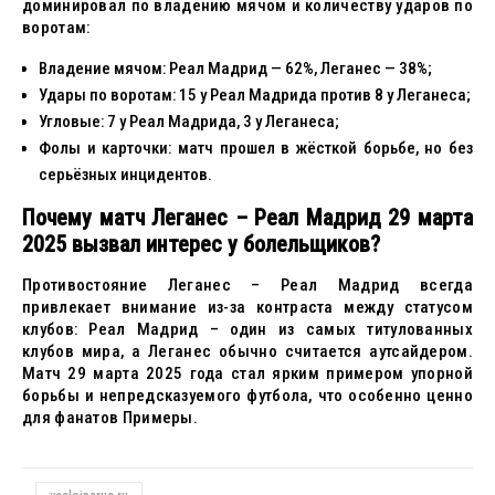
доминировал по владению мячом и количеству ударов по
воротам:
Владение мячом: Реал Мадрид — 62%, Леганес — 38%;
Удары по воротам: 15 у Реал Мадрида против 8 у Леганеса;
Угловые: 7 у Реал Мадрида, 3 у Леганеса;
Фолы и карточки: матч прошел в жёсткой борьбе, но без
серьёзных инцидентов.
Почему матч Леганес – Реал Мадрид 29 марта
2025 вызвал интерес у болельщиков?
Противостояние Леганес – Реал Мадрид всегда
привлекает внимание из-за контраста между статусом
клубов: Реал Мадрид – один из самых титулованных
клубов мира, а Леганес обычно считается аутсайдером.
Матч 29 марта 2025 года стал ярким примером упорной
борьбы и непредсказуемого футбола, что особенно ценно
для фанатов Примеры.