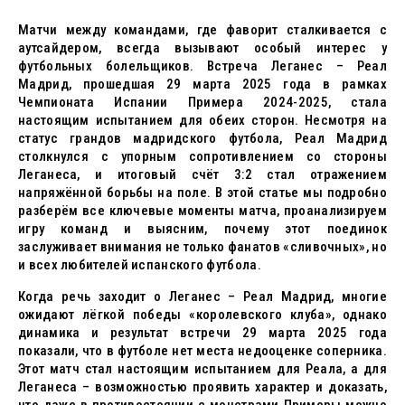
Матчи между командами, где фаворит сталкивается с
аутсайдером, всегда вызывают особый интерес у
футбольных болельщиков. Встреча Леганес – Реал
Мадрид, прошедшая 29 марта 2025 года в рамках
Чемпионата Испании Примера 2024-2025, стала
настоящим испытанием для обеих сторон. Несмотря на
статус грандов мадридского футбола, Реал Мадрид
столкнулся с упорным сопротивлением со стороны
Леганеса, и итоговый счёт 3:2 стал отражением
напряжённой борьбы на поле. В этой статье мы подробно
разберём все ключевые моменты матча, проанализируем
игру команд и выясним, почему этот поединок
заслуживает внимания не только фанатов «сливочных», но
и всех любителей испанского футбола.
Когда речь заходит о Леганес – Реал Мадрид, многие
ожидают лёгкой победы «королевского клуба», однако
динамика и результат встречи 29 марта 2025 года
показали, что в футболе нет места недооценке соперника.
Этот матч стал настоящим испытанием для Реала, а для
Леганеса – возможностью проявить характер и доказать,