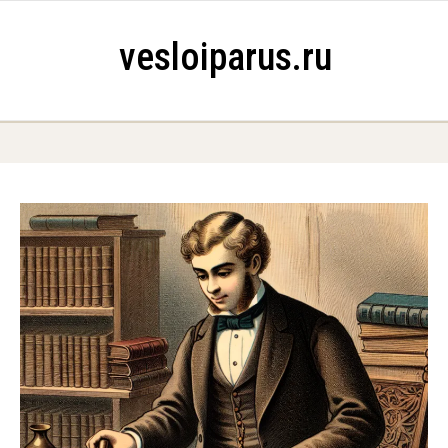
Skip to content
vesloiparus.ru