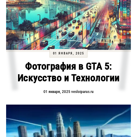
01 ЯНВАРЯ, 2025
Фотография в GTA 5:
Искусство и Технологии
01 января, 2025
vesloiparus.ru