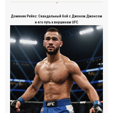
Доминик Рейес: Скандальный бой с Джоном Джонсом
и его путь к вершинам UFC