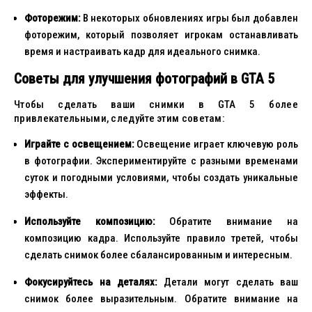
Фоторежим:
В некоторых обновлениях игры был добавлен
фоторежим, который позволяет игрокам останавливать
время и настраивать кадр для идеального снимка.
Советы для улучшения фотографий в GTA 5
Чтобы сделать ваши снимки в GTA 5 более
привлекательными, следуйте этим советам:
Играйте с освещением:
Освещение играет ключевую роль
в фотографии. Экспериментируйте с разными временами
суток и погодными условиями, чтобы создать уникальные
эффекты.
Используйте композицию:
Обратите внимание на
композицию кадра. Используйте правило третей, чтобы
сделать снимок более сбалансированным и интересным.
Фокусируйтесь на деталях:
Детали могут сделать ваш
снимок более выразительным. Обратите внимание на