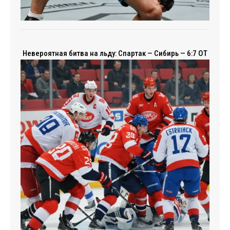
Невероятная битва на льду: Спартак — Сибирь — 6:7 ОТ