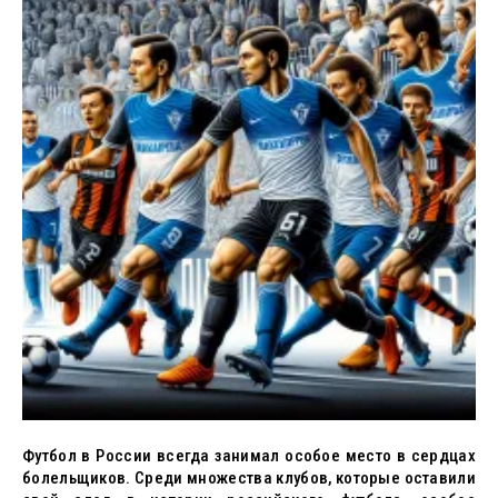
Футбол в России всегда занимал особое место в сердцах
болельщиков. Среди множества клубов, которые оставили