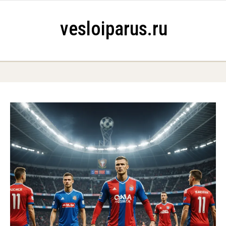
Skip to content
vesloiparus.ru